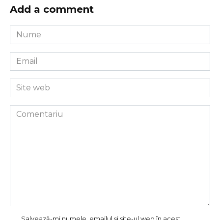
Add a comment
Nume
*
Email
*
Site
web
Comentariu
Salvează-mi numele, emailul și site-ul web în acest