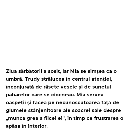
Ziua sărbătorii a sosit, iar Mia se simțea ca o
umbră. Trudy strălucea în centrul atenției,
înconjurată de râsete vesele și de sunetul
paharelor care se ciocneau. Mia servea
oaspeții și făcea pe necunoscutoarea față de
glumele stânjenitoare ale soacrei sale despre
„munca grea a fiicei ei”, în timp ce frustrarea o
apăsa în interior.