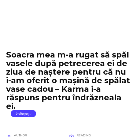
Soacra mea m-a rugat să spăl
vasele după petrecerea ei de
ziua de naștere pentru că nu
i-am oferit o mașină de spălat
vase cadou – Karma i-a
răspuns pentru îndrăzneala
ei.
ᲞᲝᲖᲘᲢᲘᲕᲘ
AUTHOR
READING