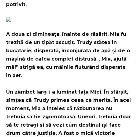
potrivit.
A doua zi dimineața, înainte de răsărit, Mia fu
trezită de un țipăt ascuțit. Trudy stătea în
bucătărie, disperată, înconjurată de apă și de o
mașină de cafea complet distrusă. „Mia, ajută-
mă!” strigă ea, cu mâinile fluturând disperate
în aer.
Un zâmbet larg i-a luminat fața Miei. În sfârșit,
simțea că Trudy primea ceea ce merita. În acel
moment, Mia a înțeles că răzbunarea nu
trebuia să fie zgomotoasă. Uneori, trebuia doar
să te retragi și să vezi cum destinul își face
drum către justiție. A fost o mică victorie