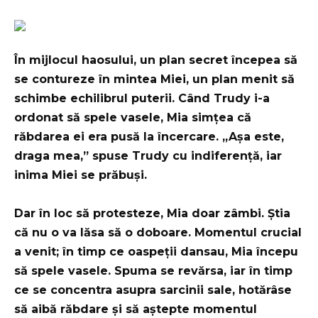
În mijlocul haosului, un plan secret începea să
se contureze în mintea Miei, un plan menit să
schimbe echilibrul puterii. Când Trudy i-a
ordonat să spele vasele, Mia simțea că
răbdarea ei era pusă la încercare. „Așa este,
draga mea,” spuse Trudy cu indiferență, iar
inima Miei se prăbuși.
Dar în loc să protesteze, Mia doar zâmbi. Știa
că nu o va lăsa să o doboare. Momentul crucial
a venit; în timp ce oaspeții dansau, Mia începu
să spele vasele. Spuma se revărsa, iar în timp
ce se concentra asupra sarcinii sale, hotărâse
să aibă răbdare și să aștepte momentul