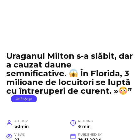
Uraganul Milton s-a slăbit, dar
a cauzat daune
semnificative.
În Florida, 3
milioane de locuitori se luptă
cu întreruperi de curent. »
”
ᲞᲝᲖᲘᲢᲘᲕᲘ
AUTHOR
READING
admin
6 min
VIEWS
PUBLISHED BY
21
18.11.2024