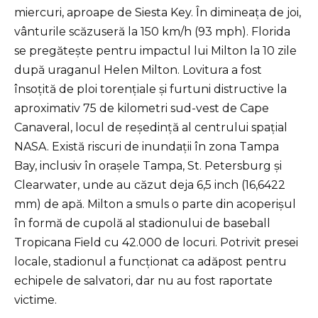
miercuri, aproape de Siesta Key. În dimineața de joi,
vânturile scăzuseră la 150 km/h (93 mph). Florida
se pregătește pentru impactul lui Milton la 10 zile
după uraganul Helen Milton. Lovitura a fost
însoțită de ploi torențiale și furtuni distructive la
aproximativ 75 de kilometri sud-vest de Cape
Canaveral, locul de reședință al centrului spațial
NASA. Există riscuri de inundații în zona Tampa
Bay, inclusiv în orașele Tampa, St. Petersburg și
Clearwater, unde au căzut deja 6,5 inch (16,6422
mm) de apă. Milton a smuls o parte din acoperișul
în formă de cupolă al stadionului de baseball
Tropicana Field cu 42.000 de locuri. Potrivit presei
locale, stadionul a funcționat ca adăpost pentru
echipele de salvatori, dar nu au fost raportate
victime.