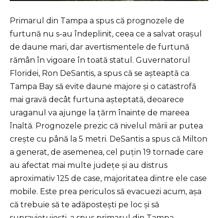
Primarul din Tampa a spus că prognozele de
furtună nu s-au îndeplinit, ceea ce a salvat orașul
de daune mari, dar avertismentele de furtună
rămân în vigoare în toată statul. Guvernatorul
Floridei, Ron DeSantis, a spus că se așteaptă ca
Tampa Bay să evite daune majore și o catastrofă
mai gravă decât furtuna așteptată, deoarece
uraganul va ajunge la țărm înainte de mareea
înaltă. Prognozele prezic că nivelul mării ar putea
crește cu până la 5 metri. DeSantis a spus că Milton
a generat, de asemenea, cel puțin 19 tornade care
au afectat mai multe județe și au distrus
aproximativ 125 de case, majoritatea dintre ele case
mobile. Este prea periculos să evacuezi acum, așa
că trebuie să te adăpostești pe loc și să
supraviețuiești, a spus primarul din Tampa.