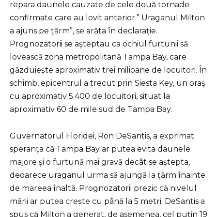
repara daunele cauzate de cele două tornade
confirmate care au lovit anterior.” Uraganul Milton
a ajuns pe țărm”, se arăta în declarație.
Prognozatorii se așteptau ca ochiul furtunii să
lovească zona metropolitană Tampa Bay, care
găzduiește aproximativ trei milioane de locuitori. În
schimb, epicentrul a trecut prin Siesta Key, un oraș
cu aproximativ 5.400 de locuitori, situat la
aproximativ 60 de mile sud de Tampa Bay.
Guvernatorul Floridei, Ron DeSantis, a exprimat
speranța că Tampa Bay ar putea evita daunele
majore și o furtună mai gravă decât se aștepta,
deoarece uraganul urma să ajungă la țărm înainte
de mareea înaltă. Prognozatorii prezic că nivelul
mării ar putea crește cu până la 5 metri. DeSantis a
spus că Milton a generat, de asemenea, cel puțin 19