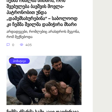
ჩემმა რძალმა მითხრა, რომ
შვებულება ბავშვის მოვლა-
პატრონობით უნდა
„დამემსახურებინა“ – საბოლოოდ
კი ჩემმა შვილმა დამიჭირა მხარი
არდადეგები, რომლებიც არასდროს მეგონა,
რომ მექნებოდა
0
405
ᲞᲝᲖᲘᲢᲘᲕᲘ
ჩემმა ქმარმა სამი კაცი დაიქირავა,