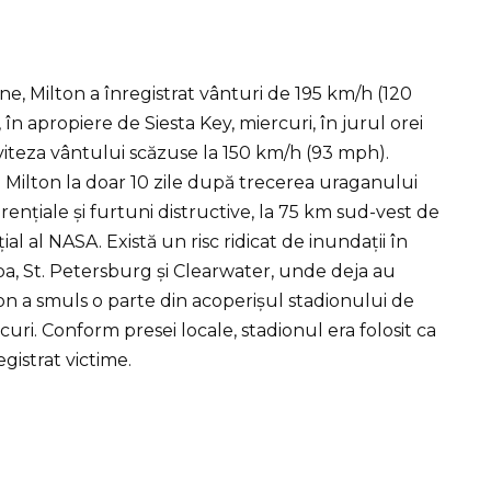
e, Milton a înregistrat vânturi de 195 km/h (120
în apropiere de Siesta Key, miercuri, în jurul orei
i, viteza vântului scăzuse la 150 km/h (93 mph).
 Milton la doar 10 zile după trecerea uraganului
orențiale și furtuni distructive, la 75 km sud-vest de
al al NASA. Există un risc ridicat de inundații în
a, St. Petersburg și Clearwater, unde deja au
ilton a smuls o parte din acoperișul stadionului de
uri. Conform presei locale, stadionul era folosit ca
gistrat victime.