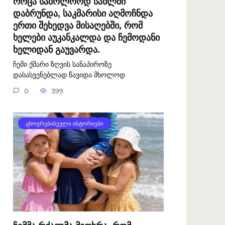
როცა საბოლოოდ სახლში
დაბრუნდა, საკმარისი აღმოჩნდა
ერთი შეხედვა მისაღებში, რომ
ხელები აუკანკალდა და ჩემოდანი
ხელიდან გაუვარდა.
ჩემი ქმარი ზღვის სანაპიროზე
დასასვენებლად წავიდა მხოლოდ
0
399
ᲪᲮᲝᲕᲠᲔᲑᲘᲡᲔᲣᲚᲘ ᲘᲡᲢᲝᲠᲘᲔᲑᲘ