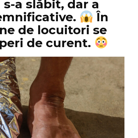
s-a slăbit, dar a
mnificative.
În
ane de locuitori se
uperi de curent.