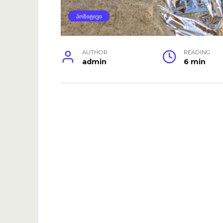
ᲞᲝᲖᲘᲢᲘᲕᲘ
AUTHOR
READING
admin
6 min