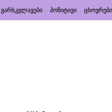
ᲕᲐᲠᲡᲙᲕᲚᲐᲕᲔᲑᲘ
ᲞᲝᲖᲘᲢᲘᲕᲘ
ᲪᲮᲝᲕᲠᲔᲑᲘ