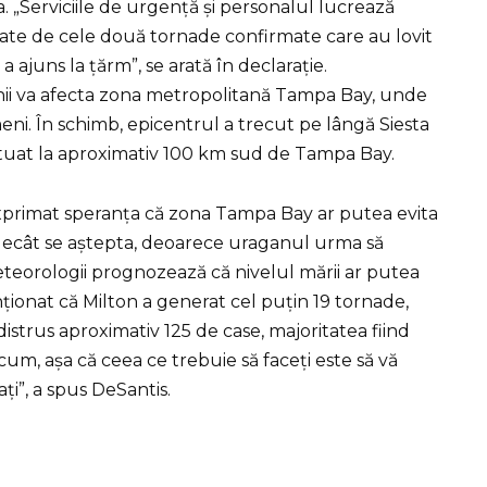
. „Serviciile de urgență și personalul lucrează
ate de cele două tornade confirmate care au lovit
ajuns la țărm”, se arată în declarație.
nii va afecta zona metropolitană Tampa Bay, unde
eni. În schimb, epicentrul a trecut pe lângă Siesta
 situat la aproximativ 100 km sud de Tampa Bay.
exprimat speranța că zona Tampa Bay ar putea evita
decât se aștepta, deoarece uraganul urma să
eteorologii prognozează că nivelul mării ar putea
ționat că Milton a generat cel puțin 19 tornade,
istrus aproximativ 125 de case, majoritatea fiind
cum, așa că ceea ce trebuie să faceți este să vă
ți”, a spus DeSantis.