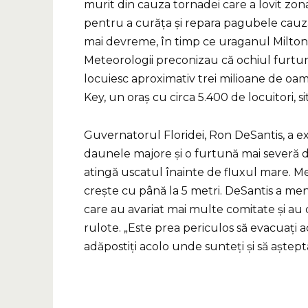
murit din cauza tornadei care a lovit zona
pentru a curăța și repara pagubele cauz
mai devreme, în timp ce uraganul Milton a 
Meteorologii preconizau că ochiul furtu
locuiesc aproximativ trei milioane de oam
Key, un oraș cu circa 5.400 de locuitori,
Guvernatorul Floridei, Ron DeSantis, a 
daunele majore și o furtună mai severă 
atingă uscatul înainte de fluxul mare. M
crește cu până la 5 metri. DeSantis a men
care au avariat mai multe comitate și au d
rulote. „Este prea periculos să evacuați a
adăpostiți acolo unde sunteți și să aștepta