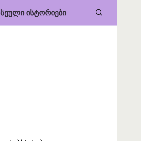
ᲡᲔᲣᲚᲘ ᲘᲡᲢᲝᲠᲘᲔᲑᲘ