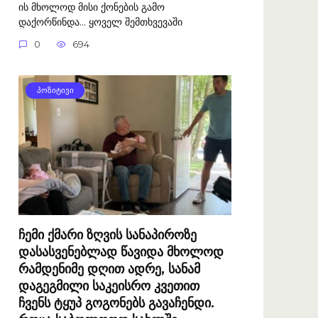
ის მხოლოდ მისი ქონების გამო
დაქორწინდა… ყოველ შემთხვევაში
0
694
ᲞᲝᲖᲘᲢᲘᲕᲘ
ჩემი ქმარი ზღვის სანაპიროზე
დასასვენებლად წავიდა მხოლოდ
რამდენიმე დღით ადრე, სანამ
დაგეგმილი საკეისრო კვეთით
ჩვენს ტყუპ გოგონებს გავაჩენდი.