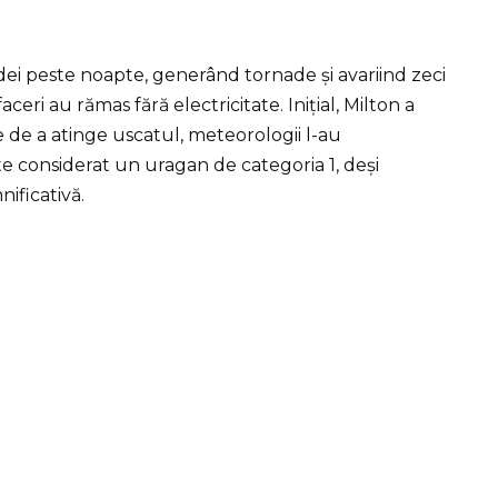
dei peste noapte, generând tornade și avariind zeci
ceri au rămas fără electricitate. Inițial, Milton a
e de a atinge uscatul, meteorologii l-au
te considerat un uragan de categoria 1, deși
ificativă.