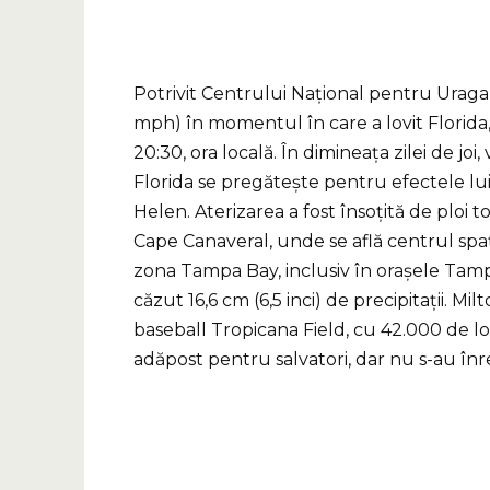
Potrivit Centrului Național pentru Uragan
mph) în momentul în care a lovit Florida, 
20:30, ora locală. În dimineața zilei de jo
Florida se pregătește pentru efectele lui
Helen. Aterizarea a fost însoțită de ploi t
Cape Canaveral, unde se află centrul spați
zona Tampa Bay, inclusiv în orașele Tamp
căzut 16,6 cm (6,5 inci) de precipitații. M
baseball Tropicana Field, cu 42.000 de loc
adăpost pentru salvatori, dar nu s-au înre