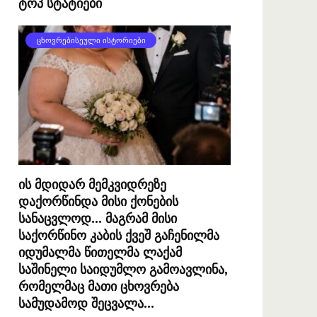
ტოპ სტატიები
ᲪᲮᲝᲕᲠᲔᲑᲘᲡᲔᲣᲚᲘ ᲘᲡᲢᲝᲠᲘᲔᲑᲘ
ის მდიდარ მემკვიდრეზე
დაქორწინდა მისი ქონების
სანაცვლოდ… მაგრამ მისი
საქორწინო კაბის ქვეშ გაჩენილმა
იდუმალმა წითელმა ლაქამ
საშინელი საიდუმლო გამოავლინა,
რომელმაც მათი ცხოვრება
სამუდამოდ შეცვალა…