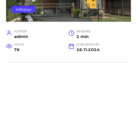
ᲞᲝᲖᲘᲢᲘᲕᲘ
AUTHOR
READING
admin
2 min
VIEWS
PUBLISHED BY
76
26.11.2024