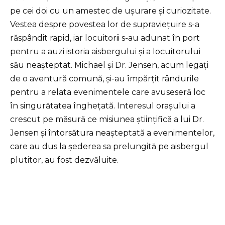
pe cei doi cu un amestec de ușurare și curiozitate.
Vestea despre povestea lor de supraviețuire s-a
răspândit rapid, iar locuitorii s-au adunat în port
pentru a auzi istoria aisbergului și a locuitorului
său neașteptat. Michael și Dr. Jensen, acum legați
de o aventură comună, și-au împărțit rândurile
pentru a relata evenimentele care avuseseră loc
în singurătatea înghețată. Interesul orașului a
crescut pe măsură ce misiunea științifică a lui Dr.
Jensen și întorsătura neașteptată a evenimentelor,
care au dus la șederea sa prelungită pe aisbergul
plutitor, au fost dezvăluite.