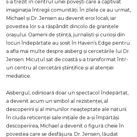
s-a trezit în centrul unei povești care a captivat
imaginația întregii comunități. În zilele ce au urmat,
Michael și Dr. Jensen au devenit eroi locali, iar
povestea lor s-a răspândit dincolo de granițele
orașului. Oameni de știință, jurnaliști și curioși din
locuri îndepărtate au sosit în Haven’s Edge pentru
a afla mai multe despre aisberg și cercetările lui Dr.
Jensen. Micuțul sat de coastă s-a transformat într-
un centru al cercetării științifice și al atenției
mediatice.
Aisbergul, odinioară doar un spectacol îndepărtat,
a devenit acum un simbol al rezistenței, al
descoperirii și al minunilor neașteptate ale naturii.
În ciuda reticenței sale inițiale de a-și împărtăși
descoperirea, Michael a devenit o figură cheie în
povestea care se desfășura. Dr. Jensen, lăudat