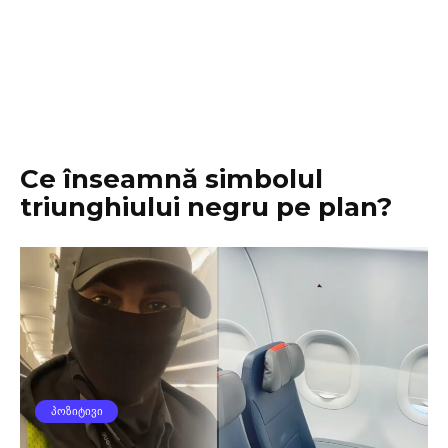
Ce înseamnă simbolul
triunghiului negru pe plan?
ᲞᲝᲖᲘᲢᲘᲕᲘ