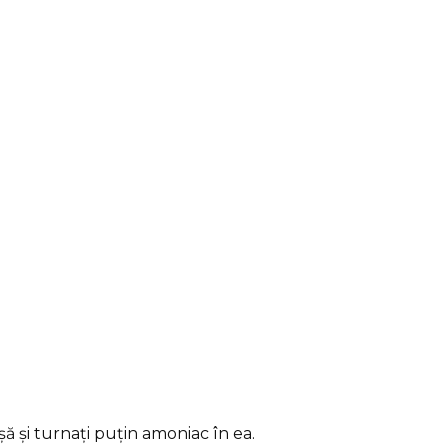
ă și turnați puțin amoniac în ea.