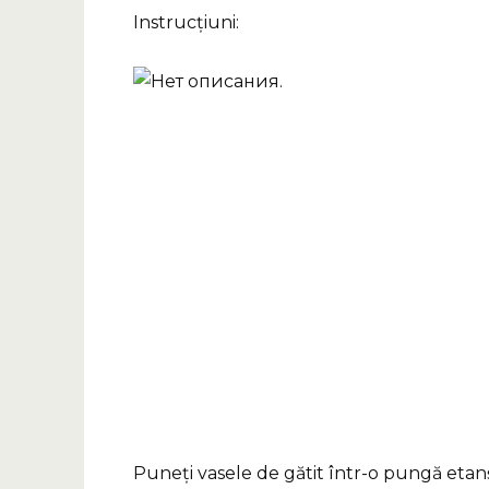
Instrucțiuni:
Puneți vasele de gătit într-o pungă etanș