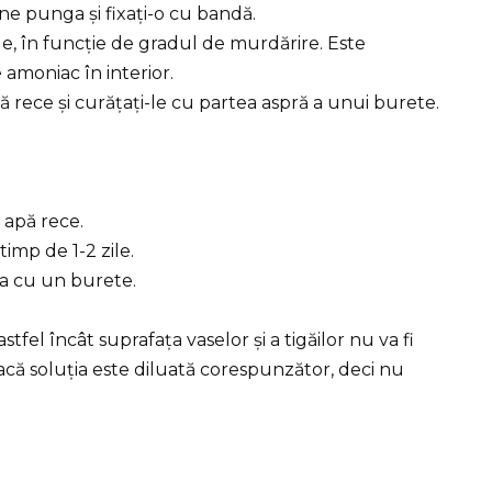
ine punga și fixați-o cu bandă.
ile, în funcție de gradul de murdărire. Este
 amoniac în interior.
pă rece și curățați-le cu partea aspră a unui burete.
 apă rece.
 timp de 1-2 zile.
ia cu un burete.
fel încât suprafața vaselor și a tigăilor nu va fi
dacă soluția este diluată corespunzător, deci nu