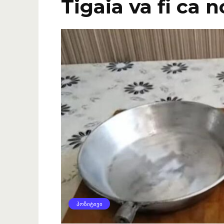
Tigaia va fi ca 
ᲞᲝᲖᲘᲢᲘᲕᲘ