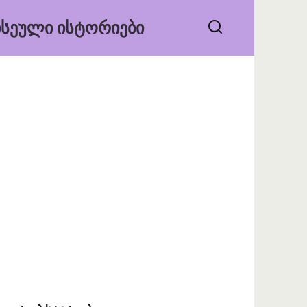
ᲡᲔᲣᲚᲘ ᲘᲡᲢᲝᲠᲘᲔᲑᲘ