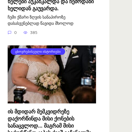
ხელები აუკანკალდა და ჩემოდანი
ხელიდან გაუვარდა.
ჩემი ქმარი ზღვის სანაპიროზე
დასასვენებლად წავიდა მხოლოდ
0
385
ᲪᲮᲝᲕᲠᲔᲑᲘᲡᲔᲣᲚᲘ ᲘᲡᲢᲝᲠᲘᲔᲑᲘ
ის მდიდარ მემკვიდრეზე
დაქორწინდა მისი ქონების
სანაცვლოდ… მაგრამ მისი