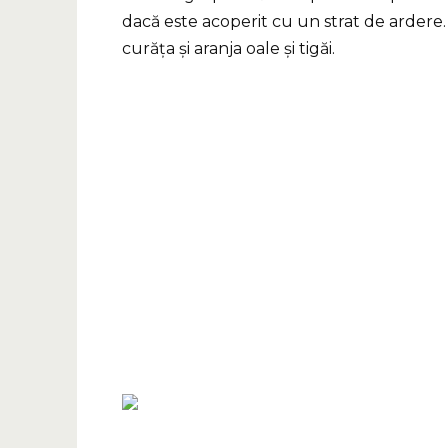
dacă este acoperit cu un strat de ardere.
curăța și aranja oale și tigăi.