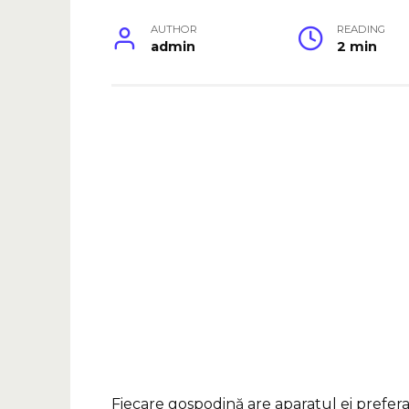
AUTHOR
READING
admin
2 min
Fiecare gospodină are aparatul ei prefera