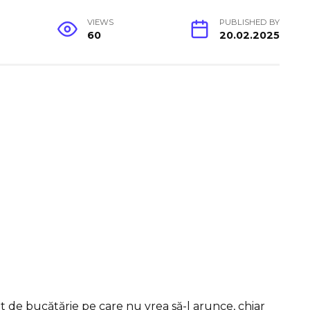
VIEWS
PUBLISHED BY
60
20.02.2025
t de bucătărie pe care nu vrea să-l arunce, chiar