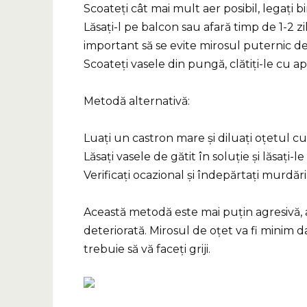
Scoateți cât mai mult aer posibil, legați b
Lăsați-l pe balcon sau afară timp de 1-2 z
important să se evite mirosul puternic de
Scoateți vasele din pungă, clătiți-le cu a
Metodă alternativă:
Luați un castron mare și diluați oțetul cu
Lăsați vasele de gătit în soluție și lăsați-le
Verificați ocazional și îndepărtați murdăr
Această metodă este mai puțin agresivă, ast
deteriorată. Mirosul de oțet va fi minim 
trebuie să vă faceți griji.