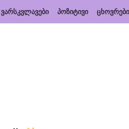
ᲕᲐᲠᲡᲙᲕᲚᲐᲕᲔᲑᲘ
ᲞᲝᲖᲘᲢᲘᲕᲘ
ᲪᲮᲝᲕᲠᲔᲑᲘ