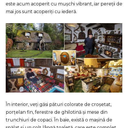
este acum acoperit cu mușchi vibrant, iar pereții de
mai jos sunt acoperiți cu iederă.
În interior, veți găsi pături colorate de croșetat,
porțelan fin, ferestre de ghilotină și mese din
trunchiuri de copaci. În baie, există o mașină de
spălat și un colț lângă toaletă, care este complet