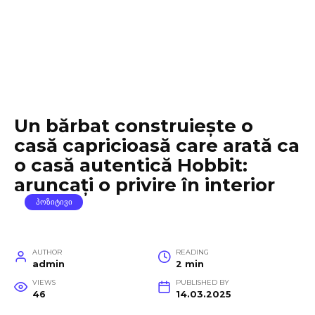
Un bărbat construiește o
casă capricioasă care arată ca
o casă autentică Hobbit:
aruncați o privire în interior
ᲞᲝᲖᲘᲢᲘᲕᲘ
AUTHOR
READING
admin
2 min
VIEWS
PUBLISHED BY
46
14.03.2025