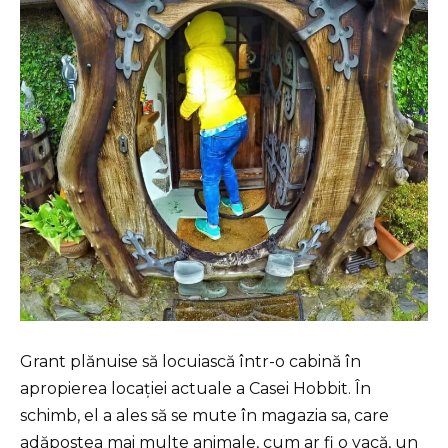
Grant plănuise să locuiască într-o cabină în
apropierea locației actuale a Casei Hobbit. În
schimb, el a ales să se mute în magazia sa, care
adăpostea mai multe animale, cum ar fi o vacă, un