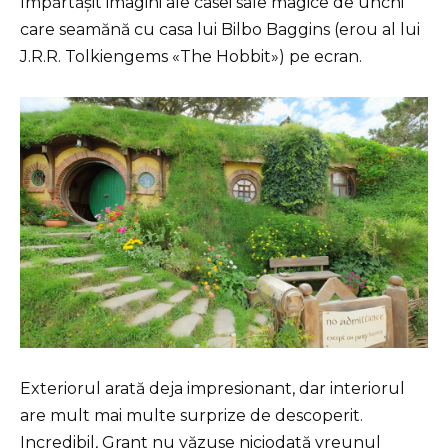
împărtășit imagini ale casei sale magice de unchi
care seamănă cu casa lui Bilbo Baggins (erou al lui
J.R.R. Tolkiengems «The Hobbit») pe ecran.
Exteriorul arată deja impresionant, dar interiorul
are mult mai multe surprize de descoperit.
Incredibil, Grant nu văzuse niciodată vreunul