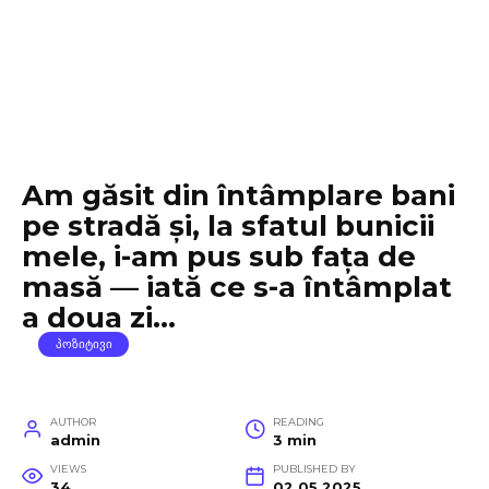
Am găsit din întâmplare bani
pe stradă și, la sfatul bunicii
mele, i-am pus sub fața de
masă — iată ce s-a întâmplat
a doua zi…
ᲞᲝᲖᲘᲢᲘᲕᲘ
AUTHOR
READING
admin
3 min
VIEWS
PUBLISHED BY
34
02.05.2025