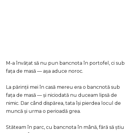
M-a învățat să nu pun bancnota în portofel, ci sub
fața de masă — așa aduce noroc.
La părinții mei în casă mereu era o bancnotă sub
fața de masă — și niciodată nu duceam lipsă de
nimic. Dar când dispărea, tata își pierdea locul de
muncă și urma o perioadă grea.
Stăteam în parc, cu bancnota în mână, fără să știu