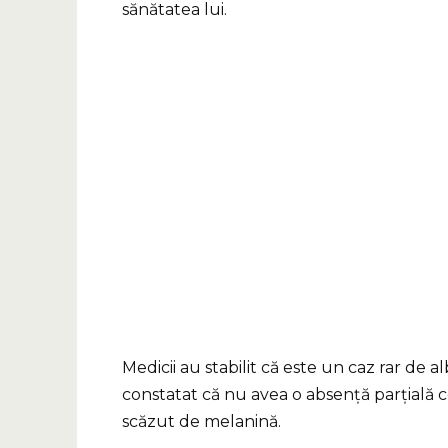
sănătatea lui.
Medicii au stabilit că este un caz rar de al
constatat că nu avea o absență parțială c
scăzut de melanină.