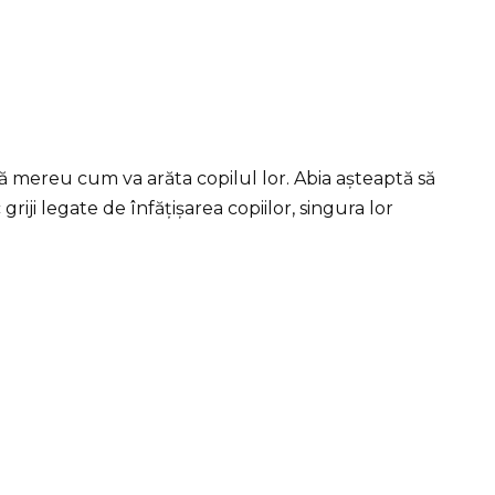
 mereu cum va arăta copilul lor. Abia așteaptă să
riji legate de înfățișarea copiilor, singura lor