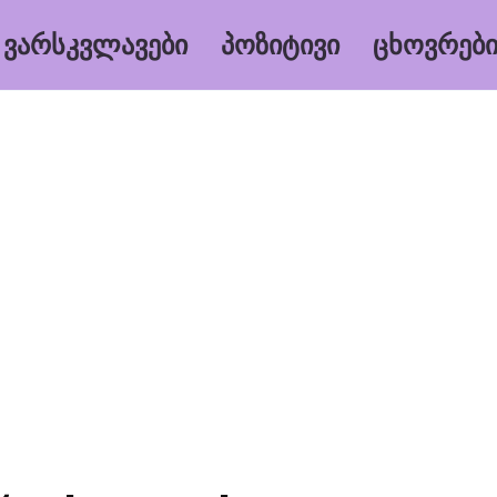
ᲕᲐᲠᲡᲙᲕᲚᲐᲕᲔᲑᲘ
ᲞᲝᲖᲘᲢᲘᲕᲘ
ᲪᲮᲝᲕᲠᲔᲑᲘ