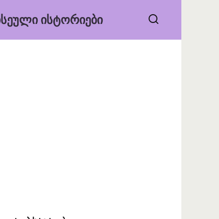
ᲡᲔᲣᲚᲘ ᲘᲡᲢᲝᲠᲘᲔᲑᲘ