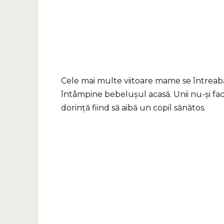
Cele mai multe viitoare mame se întreabă
întâmpine bebelușul acasă. Unii nu-și fac g
dorință fiind să aibă un copil sănătos.