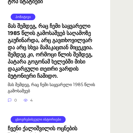
ტოპ სტატიები
ᲞᲝᲖᲘᲢᲘᲕᲘ
მას შემდეგ, რაც ჩემი საყვარელი
1985 წლის გამოსაშვებ საღამოზე
გაუჩინარდა, არც გავთხოვილვარ
და არც სხვა მამაკაცთან მიცეკვია.
შემდეგ კი, ორმოცი წლის შემდეგ,
პატარა გოგონამ ხელებში მისი
დაკარგული თეთრი ვარდის
ბუტონიერი ჩამიდო.
მას შემდეგ, რაც ჩემი საყვარელი 1985 წლის
გამოსაშვებ
0
4
ᲪᲮᲝᲕᲠᲔᲑᲘᲡᲔᲣᲚᲘ ᲘᲡᲢᲝᲠᲘᲔᲑᲘ
ჩვენი ქალიშვილის ოცნების