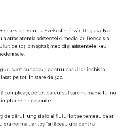
ence s-a născut la Székesfehérvár, Ungaria. Nu
cru a atras atenția asistentei și medicilor. Bence s-a
it pe toți din spital; medicii și asistentele l-au
ederii sale.
gurii sunt cunoscuți pentru părul lor închis la
 lăsat pe toți în stare de șoc.
ă complicații; pe tot parcursul sarcinii, mama lui nu
e simptome neobișnuite.
ți de părul lung și alb al fiului lor; se temeau că ar
era normal, iar toți își făceau griji pentru