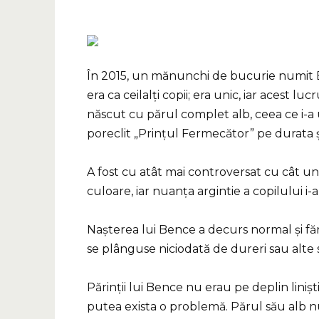
În 2015, un mănunchi de bucurie numit B
era ca ceilalți copii; era unic, iar acest lu
născut cu părul complet alb, ceea ce i-a ulu
poreclit „Prințul Fermecător” pe durata ș
A fost cu atât mai controversat cu cât un
culoare, iar nuanța argintie a copilului i-a
Nașterea lui Bence a decurs normal și făr
se plânguse niciodată de dureri sau alt
Părinții lui Bence nu erau pe deplin liniști
putea exista o problemă. Părul său alb nu 