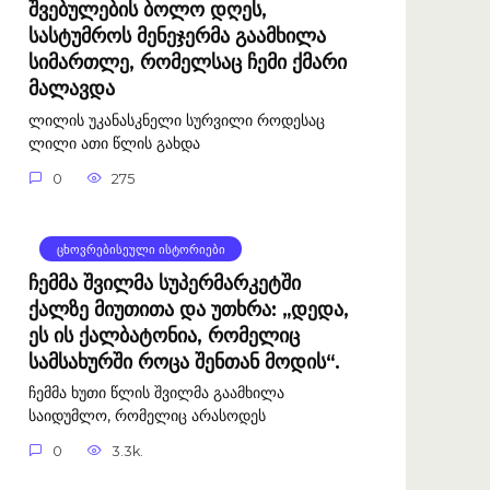
შვებულების ბოლო დღეს,
სასტუმროს მენეჯერმა გაამხილა
სიმართლე, რომელსაც ჩემი ქმარი
მალავდა
ლილის უკანასკნელი სურვილი როდესაც
ლილი ათი წლის გახდა
0
275
ᲪᲮᲝᲕᲠᲔᲑᲘᲡᲔᲣᲚᲘ ᲘᲡᲢᲝᲠᲘᲔᲑᲘ
ჩემმა შვილმა სუპერმარკეტში
ქალზე მიუთითა და უთხრა: „დედა,
ეს ის ქალბატონია, რომელიც
სამსახურში როცა შენთან მოდის“.
ჩემმა ხუთი წლის შვილმა გაამხილა
საიდუმლო, რომელიც არასოდეს
0
3.3k.