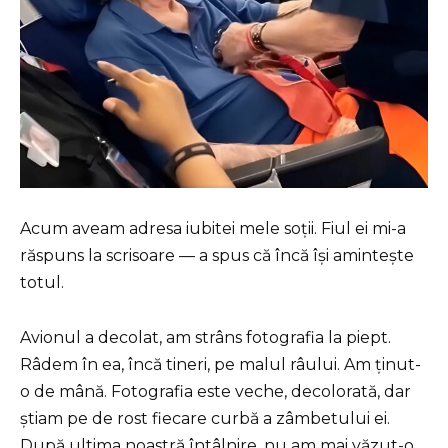
Acum aveam adresa iubitei mele soții. Fiul ei mi-a
răspuns la scrisoare — a spus că încă își amintește
totul.
Avionul a decolat, am strâns fotografia la piept.
Râdem în ea, încă tineri, pe malul râului. Am ținut-
o de mână. Fotografia este veche, decolorată, dar
știam pe de rost fiecare curbă a zâmbetului ei.
După ultima noastră întâlnire, nu am mai văzut-o