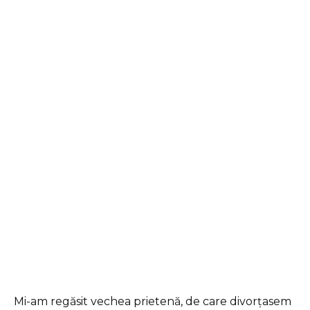
Mi-am regăsit vechea prietenă, de care divorțasem