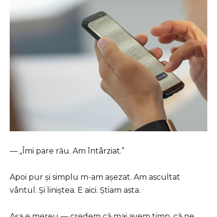
— „Îmi pare rău. Am întârziat.”
Apoi pur și simplu m-am așezat. Am ascultat
vântul. Și liniștea. E aici. Știam asta.
Așa e mereu — credem că mai avem timp, că ne