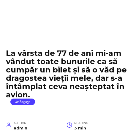
La vârsta de 77 de ani mi-am
vândut toate bunurile ca să
cumpăr un bilet și să o văd pe
dragostea vieții mele, dar s-a
întâmplat ceva neașteptat în
avion.
ᲞᲝᲖᲘᲢᲘᲕᲘ
AUTHOR
READING
admin
3 min