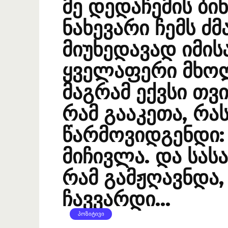
მე დედაჩემის ბი
ნახევარი ჩემს ძმა
მიუხედავად იმის
ყველაფერი მხო
მაგრამ ექვსი თვი
რამ გააკეთა, რა
წარმოვიდგენდი:
მიჩივლა. და სა
რამ გამჟღავნდა,
ჩავვარდი…
ᲞᲝᲖᲘᲢᲘᲕᲘ