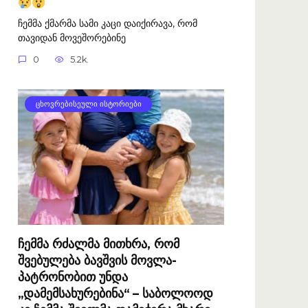
ჩემმა ქმარმა სამი კაცი დაიქირავა, რომ
თავიდან მოვეშორებინე
0
5.2k.
ᲪᲮᲝᲕᲠᲔᲑᲘᲡᲔᲣᲚᲘ ᲘᲡᲢᲝᲠᲘᲔᲑᲘ
ჩემმა რძალმა მითხრა, რომ
შვებულება ბავშვის მოვლა-
პატრონობით უნდა
„დამემსახურებინა“ – საბოლოოდ