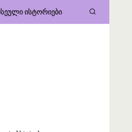
ᲡᲔᲣᲚᲘ ᲘᲡᲢᲝᲠᲘᲔᲑᲘ