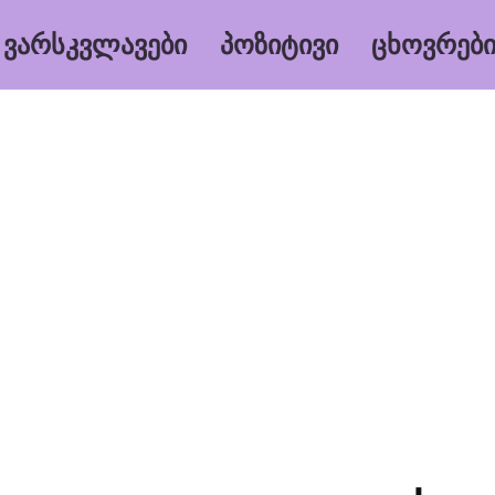
ᲕᲐᲠᲡᲙᲕᲚᲐᲕᲔᲑᲘ
ᲞᲝᲖᲘᲢᲘᲕᲘ
ᲪᲮᲝᲕᲠᲔᲑᲘ