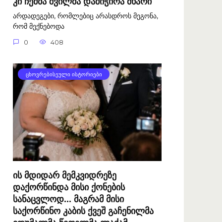
კი ჩემმა შვილმა დამიჭირა მხარი
არდადეგები, რომლებიც არასდროს მეგონა,
რომ მექნებოდა
0
408
ᲪᲮᲝᲕᲠᲔᲑᲘᲡᲔᲣᲚᲘ ᲘᲡᲢᲝᲠᲘᲔᲑᲘ
ის მდიდარ მემკვიდრეზე
დაქორწინდა მისი ქონების
სანაცვლოდ… მაგრამ მისი
საქორწინო კაბის ქვეშ გაჩენილმა