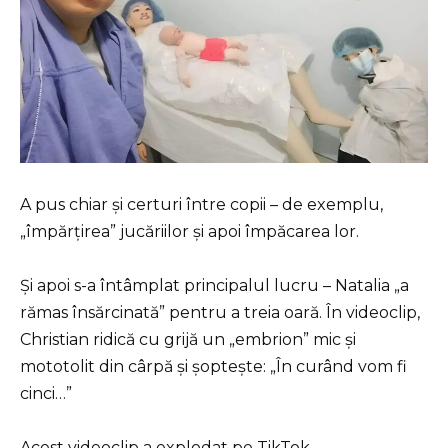
A pus chiar și certuri între copii – de exemplu,
„împărțirea” jucăriilor și apoi împăcarea lor.
Și apoi s-a întâmplat principalul lucru – Natalia „a
rămas însărcinată” pentru a treia oară. În videoclip,
Christian ridică cu grijă un „embrion” mic și
mototolit din cârpă și șoptește: „În curând vom fi
cinci…”
Acest videoclip a explodat pe TikTok.