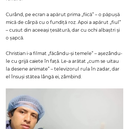
Curând, pe ecran a apărut prima „fiică” – o păpușă
mică de cârpă cu o fundiță roz. Apoi a apărut „fiul”
– cusut din aceeași țesătură, dar cu ochi albaștri și
o șapcă.
Christian i-a filmat „făcându-și temele” – așezându-
le cu grijă caiete în față. Le-a arătat „cum se uitau
la desene animate” – televizorul rula în zadar, dar
el însuși stătea lângă ei, zâmbind.