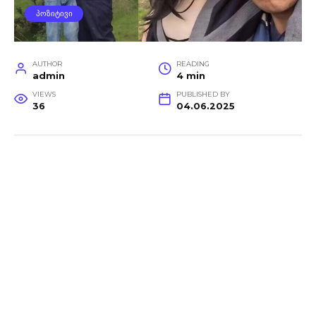
ᲞᲝᲖᲘᲢᲘᲕᲘ
AUTHOR
READING
admin
4 min
VIEWS
PUBLISHED BY
36
04.06.2025