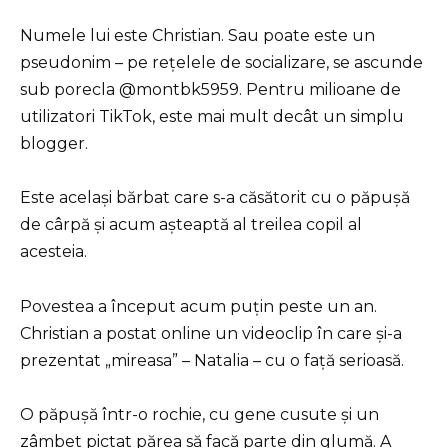
Numele lui este Christian. Sau poate este un
pseudonim – pe rețelele de socializare, se ascunde
sub porecla @montbk5959. Pentru milioane de
utilizatori TikTok, este mai mult decât un simplu
blogger.
Este același bărbat care s-a căsătorit cu o păpușă
de cârpă și acum așteaptă al treilea copil al
acesteia.
Povestea a început acum puțin peste un an.
Christian a postat online un videoclip în care și-a
prezentat „mireasa” – Natalia – cu o față serioasă.
O păpușă într-o rochie, cu gene cusute și un
zâmbet pictat părea să facă parte din glumă. A