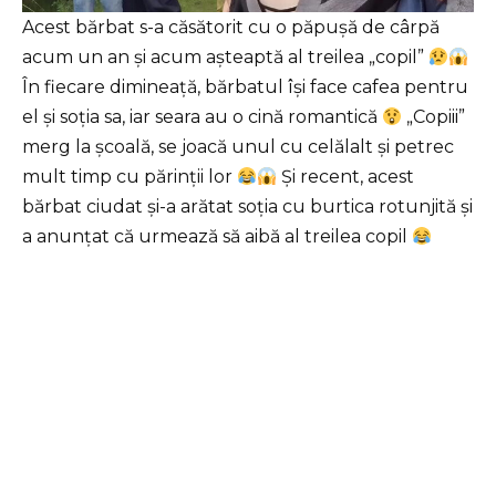
Acest bărbat s-a căsătorit cu o păpușă de cârpă
acum un an și acum așteaptă al treilea „copil”
În fiecare dimineață, bărbatul își face cafea pentru
el și soția sa, iar seara au o cină romantică
„Copiii”
merg la școală, se joacă unul cu celălalt și petrec
mult timp cu părinții lor
Și recent, acest
bărbat ciudat și-a arătat soția cu burtica rotunjită și
a anunțat că urmează să aibă al treilea copil