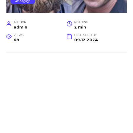
ᲞᲝᲖᲘᲢᲘᲕᲘ
AUTHOR
READING
admin
2 min
VIEWS
PUBLISHED BY
68
09.12.2024